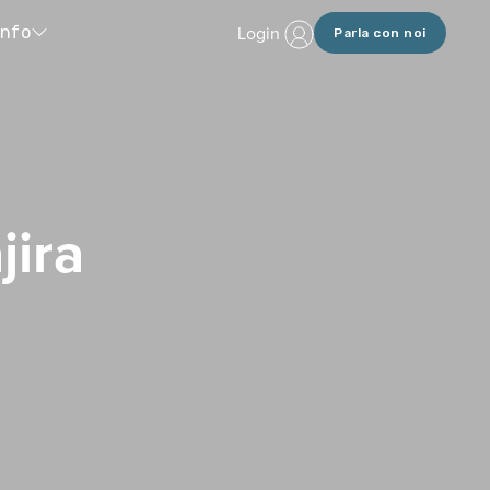
Login
Info
Parla con noi
jira