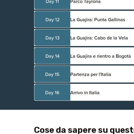
Day 11
Parco Tayrona
Day 12
La Guajira: Punta Gallinas
Day 13
La Guajira: Cabo de la Vela
Day 14
La Guajira e rientro a Bogotà
Day 15
Partenza per l'Italia
Day 16
Arrivo in Italia
Cose da sapere su quest