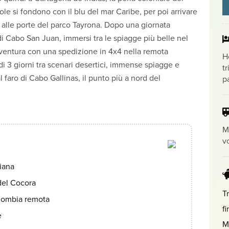
le si fondono con il blu del mar Caribe, per poi arrivare
, alle porte del parco Tayrona. Dopo una giornata
 di Cabo San Juan, immersi tra le spiagge più belle nel
vventura con una spedizione in 4x4 nella remota
H
di 3 giorni tra scenari desertici, immense spiagge e
tr
l faro di Cabo Gallinas, il punto più a nord del
p
M
vo
biana
del Cocora
Tr
olombia remota
f
e
M