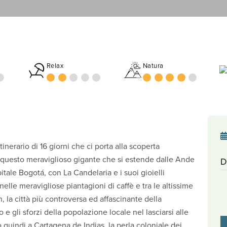
Relax
Natura
inerario di 16 giorni che ci porta alla scoperta
 di questo meraviglioso gigante che si estende dalle Ande
D
tale Bogotá, con La Candelaria e i suoi gioielli
elle meravigliose piantagioni di caffè e tra le altissime
 la città più controversa ed affascinante della
e gli sforzi della popolazione locale nel lasciarsi alle
o quindi a Cartagena de Indias, la perla coloniale dei