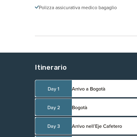
Polizza assicurativa medico bagaglio
Itinerario
Day 1
Arrivo a Bogotà
Day 2
Bogotà
Day 3
Arrivo nell’Eje Cafetero