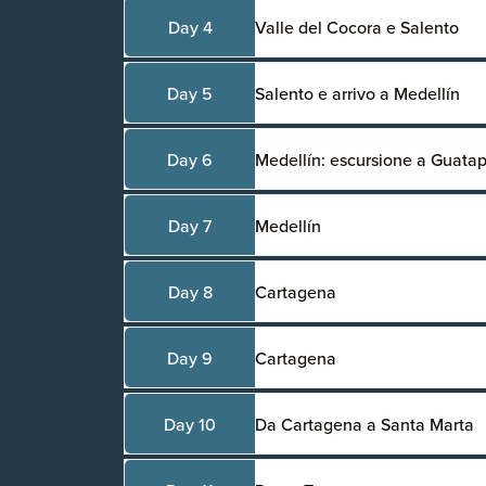
Day 4
Valle del Cocora e Salento
Day 5
Salento e arrivo a Medellín
Day 6
Medellín: escursione a Guata
Day 7
Medellín
Day 8
Cartagena
Day 9
Cartagena
Day 10
Da Cartagena a Santa Marta