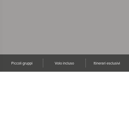
Piccoli gruppi
Volo incluso
Itinerari esclusivi
Idee di viaggio
Viaggi a Settembre e
Ottobre
Viaggi Capodanno
2027
Aurora Boreale