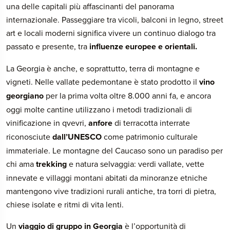
una delle capitali più affascinanti del panorama
internazionale. Passeggiare tra vicoli, balconi in legno, street
art e locali moderni significa vivere un continuo dialogo tra
passato e presente, tra
influenze europee e orientali.
La Georgia è anche, e soprattutto, terra di montagne e
vigneti. Nelle vallate pedemontane è stato prodotto il
vino
georgiano
per la prima volta oltre 8.000 anni fa, e ancora
oggi molte cantine utilizzano i metodi tradizionali di
vinificazione in qvevri,
anfore
di terracotta interrate
riconosciute
dall’UNESCO
come patrimonio culturale
immateriale. Le montagne del Caucaso sono un paradiso per
chi ama
trekking
e natura selvaggia: verdi vallate, vette
innevate e villaggi montani abitati da minoranze etniche
mantengono vive tradizioni rurali antiche, tra torri di pietra,
chiese isolate e ritmi di vita lenti.
Un
viaggio di gruppo in Georgia
è l’opportunità di