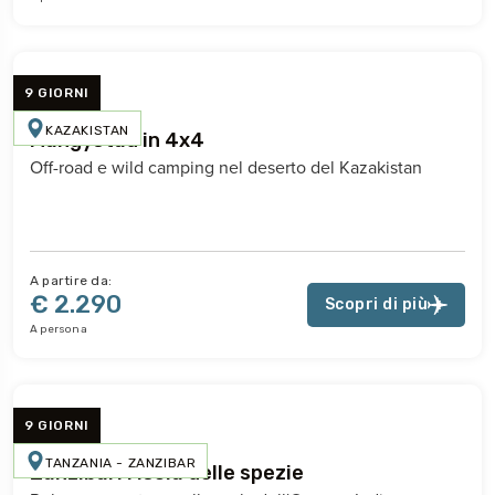
9 GIORNI
KAZAKISTAN
Mangystau in 4x4
Off-road e wild camping nel deserto del Kazakistan
A partire da:
€ 2.290
Scopri di più
A persona
9 GIORNI
TANZANIA - ZANZIBAR
Zanzibar: l'isola delle spezie