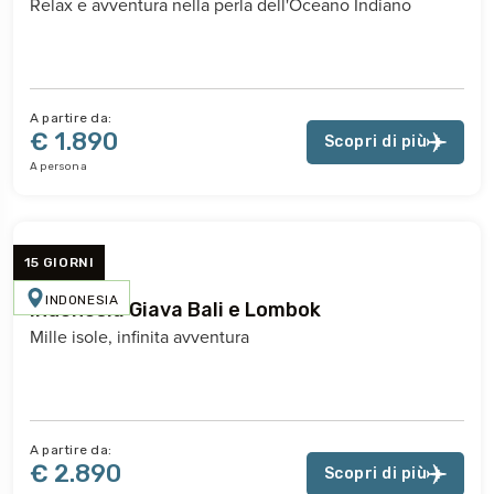
Relax e avventura nella perla dell'Oceano Indiano
A partire da:
€ 1.890
Scopri di più
A persona
15 GIORNI
INDONESIA
Indonesia Giava Bali e Lombok
Mille isole, infinita avventura
A partire da:
€ 2.890
Scopri di più