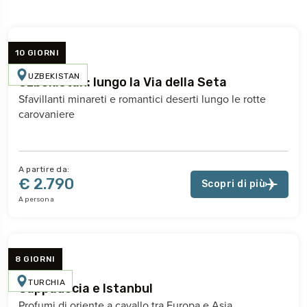
10 GIORNI
UZBEKISTAN
Uzbekistan: lungo la Via della Seta
Sfavillanti minareti e romantici deserti lungo le rotte
carovaniere
A partire da:
€ 2.790
Scopri di più
A persona
8 GIORNI
TURCHIA
Cappadocia e Istanbul
Profumi di oriente a cavallo tra Europa e Asia