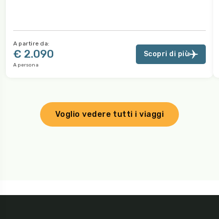
A partire da:
€ 2.090
Scopri di più
A persona
Voglio vedere tutti i viaggi