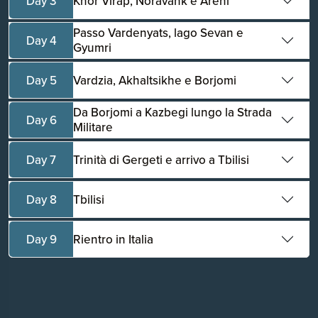
Day 3
Khor Virap, Noravank e Areni
Passo Vardenyats, lago Sevan e
Day 4
Gyumri
Day 5
Vardzia, Akhaltsikhe e Borjomi
Da Borjomi a Kazbegi lungo la Strada
Day 6
Militare
Day 7
Trinità di Gergeti e arrivo a Tbilisi
Day 8
Tbilisi
Day 9
Rientro in Italia