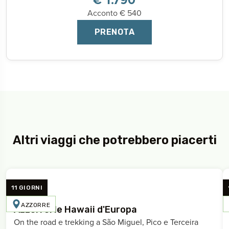
Acconto € 540
PRENOTA
Altri viaggi che potrebbero piacerti
11 GIORNI
AZZORRE
Azzorre: le Hawaii d'Europa
On the road e trekking a São Miguel, Pico e Terceira