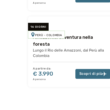
A persona
16 GIORNI
PERÙ - COLOMBIA
Amazzonia: avventura nella
foresta
Lungo il Rio delle Amazzoni, dal Perù alla
Colombia
A partire da:
€ 3.990
Scopri di più
A persona