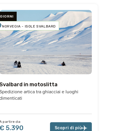
 GIORNI
NORVEGIA - ISOLE SVALBARD
Svalbard in motoslitta
Spedizione artica tra ghiacciai e luoghi
dimenticati
A partire da:
€ 5.390
Scopri di più