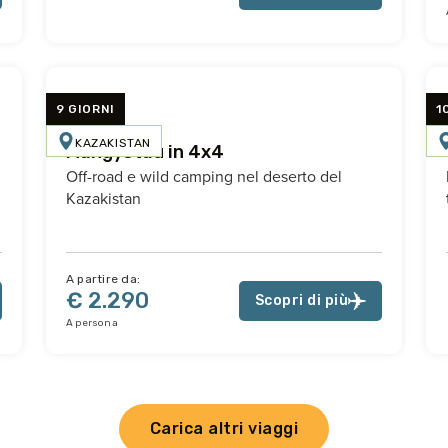
9 GIORNI
1
KAZAKISTAN
Mangystau in 4x4
Off-road e wild camping nel deserto del
Kazakistan
A partire da:
€ 2.290
Scopri di più
A persona
Carica altri viaggi