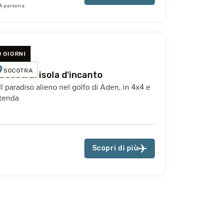
A persona
0 GIORNI
SOCOTRA
Socotra: isola d'incanto
Il paradiso alieno nel golfo di Aden, in 4x4 e
tenda
Scopri di più