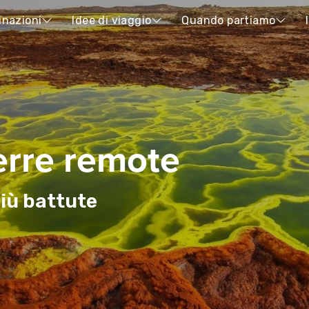
inazioni
Idee di viaggio
Quando partiamo
erre remote
più battute