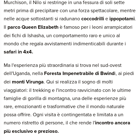
Murchison, il Nilo si restringe in una fessura di soli sette
metri prima di precipitare con una forza spettacolare, mentre
nelle acque sottostanti si radunano
coccodrilli
e
ippopotami
.
Il
parco Queen Elizabeth
è famoso per i leoni arrampicatori
dei fichi di Ishasha, un comportamento raro e unico al
mondo che regala avvistamenti indimenticabili durante i
safari in 4x4.
Ma l'esperienza più straordinaria si trova nel sud-ovest
dell'Uganda, nella
Foresta Impenetrabile di Bwind
i, ai piedi
dei
monti Virunga
. Qui si realizza il sogno di molti
viaggiatori: il trekking e l'incontro ravvicinato con le ultime
famiglie di gorilla di montagna, una delle esperienze più
rare, emozionanti e trasformative che il mondo naturale
possa offrire. Ogni visita è contingentata e limitata a un
numero ristretto di persone, il che rende l'
incontro ancora
più esclusivo e prezioso.