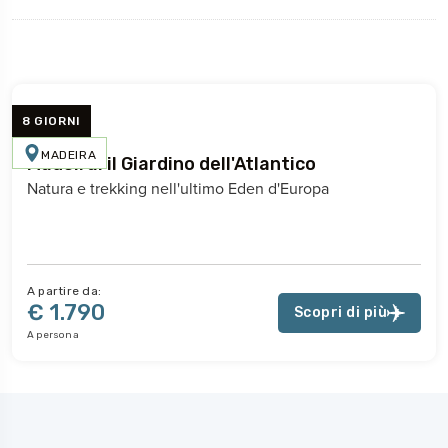
8 GIORNI
MADEIRA
Madeira: il Giardino dell'Atlantico
Natura e trekking nell'ultimo Eden d'Europa
A partire da:
€ 1.790
Scopri di più
A persona