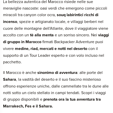
La bellezza autentica del Marocco risiede nelle sue
meraviglie nascoste: oasi verdi che emergono come piccoli
miracoli tra canyon color ocra,
souq labirintici ricchi di
incenso
, spezie e artigianato locale, e villaggi berberi nel
cuore delle montagne dell’Atlante, dove il viaggiatore viene
accolto con un
tè alla menta
e un sorriso sincero. Nei
viaggi
di gruppo in Marocco
firmati Backpacker Adventure puoi
vivere
medine, riad, mercati e notti nel deserto
con il
supporto di un Tour Leader esperto e con volo incluso nel
pacchetto.
Il Marocco è anche
sinonimo di avventura
: alle porte del
Sahara
, la vastità del deserto e il suo fascino misterioso
offrono esperienze uniche, dalle cammellate tra le dune alle
notti sotto un cielo stellato in campi tendati. Scopri i viaggi
di gruppo disponibili e
prenota ora la tua avventura tra
Marrakech, Fes e il Sahara.