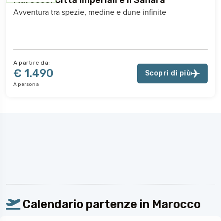
Marocco: Città imperiali e il Sahara
Avventura tra spezie, medine e dune infinite
A partire da:
€ 1.490
Scopri di più
A persona
Calendario partenze in Marocco