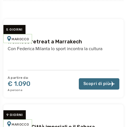
5 GIORNI
MAROCCO
Wellness retreat a Marrakech
Con Federica Milanta lo sport incontra la cultura
A partire da:
€ 1.090
Scopri di più
A persona
9 GIORNI
MAROCCO