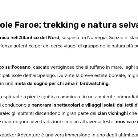
sole Faroe: trekking e natura sel
nico nell’Atlantico del Nord
, sospeso tra Norvegia, Scozia e Isla
rienza autentica per chi cerca viaggi di gruppo nella natura più 
cco sull’oceano
, cascate vertiginose che si tuffano in mare, laghi 
pali isole dell’arcipelago. Durante la breve estate boreale, miglia
 in una
meta da sogno per chi ama il birdwatching.
: esplorarle a piedi significa camminare in un ambiente primordial
eri conducono a
panorami spettacolari e villaggi isolati dai tetti 
rale: gli abitanti discendono in gran parte dai
clan vichinghi
che 
 e mantengono vive tradizioni secolari attraverso feste,
musica e r
packer Adventure è una vera immersione in uno degli ultimi parad