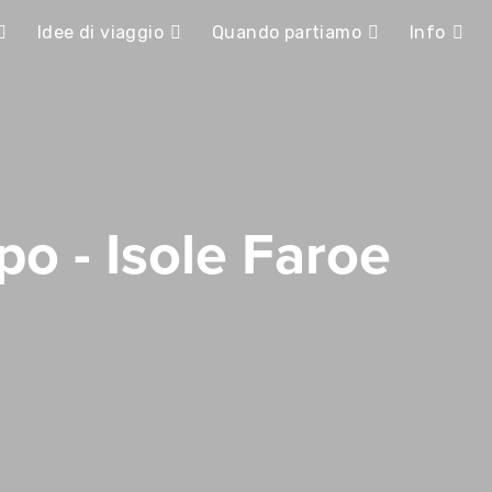
Idee di viaggio
Quando partiamo
Info
po - Isole Faroe