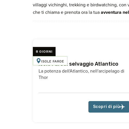
villaggi vichinghi, trekking e birdwatching, con 
che ti chiama e prenota ora la tua
avventura nel
8 GIORNI
ISOLE FAROE
Isole Faroe: selvaggio Atlantico
La potenza dell'Atlantico, nell'arcipelago di
Thor
Scopri di più