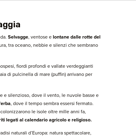
vaggia
nda.
Selvagge
, ventose e
lontane dalle rotte del
pura, tra oceano, nebbie e silenzi che sembrano
sospesi, fiordi profondi e vallate verdeggianti
ia di pulcinella di mare (puffin) arrivano per
e e silenzioso, dove il vento, le nuvole basse e
d’erba
, dove il tempo sembra essersi fermato.
colonizzarono le isole oltre mille anni fa,
iti legati al calendario agricolo e religioso.
isi naturali d’Europa: natura spettacolare,