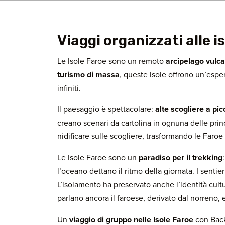
Viaggi organizzati alle i
Le Isole Faroe sono un remoto
arcipelago vulca
turismo di massa
, queste isole offrono un’espe
infiniti.
Il paesaggio è spettacolare:
alte scogliere a pi
creano scenari da cartolina in ognuna delle princi
nidificare sulle scogliere, trasformando le Faroe
Le Isole Faroe sono un
paradiso per il trekking
l’oceano dettano il ritmo della giornata. I senti
L’isolamento ha preservato anche l’identità cultu
parlano ancora il faroese, derivato dal norreno,
Un
viaggio di gruppo nelle Isole Faroe
con Back