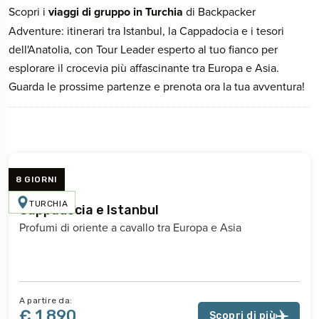
Scopri i
viaggi di gruppo in Turchia
di Backpacker
Adventure: itinerari tra Istanbul, la Cappadocia e i tesori
dell'Anatolia, con Tour Leader esperto al tuo fianco per
esplorare il crocevia più affascinante tra Europa e Asia.
Guarda le prossime partenze e prenota ora la tua avventura!
8 GIORNI
TURCHIA
Cappadocia e Istanbul
Profumi di oriente a cavallo tra Europa e Asia
A partire da:
€ 1.890
Scopri di più