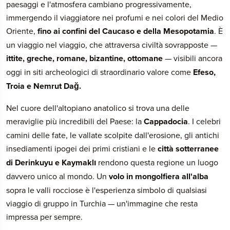
paesaggi e l'atmosfera cambiano progressivamente,
immergendo il viaggiatore nei profumi e nei colori del Medio
Oriente,
fino ai confini del Caucaso e della Mesopotamia
. È
un viaggio nel viaggio, che attraversa civiltà sovrapposte —
ittite, greche, romane, bizantine, ottomane
— visibili ancora
oggi in siti archeologici di straordinario valore come
Efeso,
Troia e Nemrut Dağ.
Nel cuore dell'altopiano anatolico si trova una delle
meraviglie più incredibili del Paese: la
Cappadocia
. I celebri
camini delle fate, le vallate scolpite dall'erosione, gli antichi
insediamenti ipogei dei primi cristiani e le
città sotterranee
di Derinkuyu e Kaymaklı
rendono questa regione un luogo
davvero unico al mondo. Un
volo in mongolfiera all'alba
sopra le valli rocciose è l'esperienza simbolo di qualsiasi
viaggio di gruppo in Turchia — un'immagine che resta
impressa per sempre.