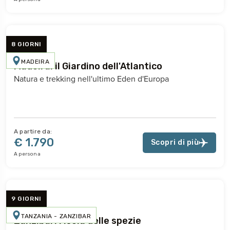
8 GIORNI
MADEIRA
Madeira: il Giardino dell'Atlantico
Natura e trekking nell'ultimo Eden d'Europa
A partire da:
€ 1.790
Scopri di più
A persona
9 GIORNI
TANZANIA - ZANZIBAR
Zanzibar: l'isola delle spezie