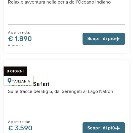
Relax e avventura nella perla dell'Oceano Indiano
A partire da:
€ 1.890
Scopri di più
A persona
8 GIORNI
TANZANIA
Tanzania Safari
Sulle tracce dei Big 5, dal Serengeti al Lago Natron
A partire da:
€ 3.590
Scopri di più