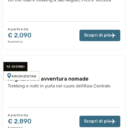
A partire da:
€ 2.090
Scopri di più
A persona
12 GIORNI
KIRGHIZISTAN
Kirghizistan: avventura nomade
Trekking e notti in yurta nel cuore dell'Asia Centrale
A partire da:
€ 2.890
Scopri di più
A persona