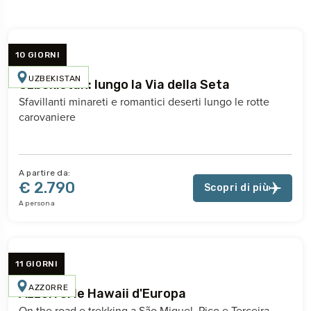
10 GIORNI
UZBEKISTAN
Uzbekistan: lungo la Via della Seta
Sfavillanti minareti e romantici deserti lungo le rotte
carovaniere
A partire da:
€ 2.790
Scopri di più
A persona
11 GIORNI
AZZORRE
Azzorre: le Hawaii d'Europa
On the road e trekking a São Miguel, Pico e Terceira