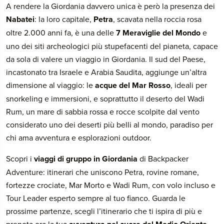
A rendere la Giordania davvero unica è però la presenza dei
Nabatei
: la loro capitale,
Petra
, scavata nella roccia rosa
oltre 2.000 anni fa, è una delle
7 Meraviglie del Mondo
e
uno dei siti archeologici più stupefacenti del pianeta, capace
da sola di valere un viaggio in Giordania. Il sud del Paese,
incastonato tra Israele e Arabia Saudita, aggiunge un’altra
dimensione al viaggio: le
acque del Mar Rosso
, ideali per
snorkeling e immersioni, e soprattutto il deserto del Wadi
Rum, un mare di sabbia rossa e rocce scolpite dal vento
considerato uno dei deserti più belli al mondo, paradiso per
chi ama avventura e esplorazioni outdoor.
Scopri i
viaggi di gruppo in Giordania
di Backpacker
Adventure: itinerari che uniscono Petra, rovine romane,
fortezze crociate, Mar Morto e Wadi Rum, con volo incluso e
Tour Leader esperto sempre al tuo fianco. Guarda le
prossime partenze, scegli l’itinerario che ti ispira di più e