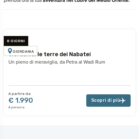
prenota ora la tua
avventura nel cuore del Medio Oriente.
8 GIORNI
GIORDANIA
Giordania: le terre dei Nabatei
Un pieno di meraviglia, da Petra al Wadi Rum
A partire da:
€ 1.990
Scopri di più
A persona