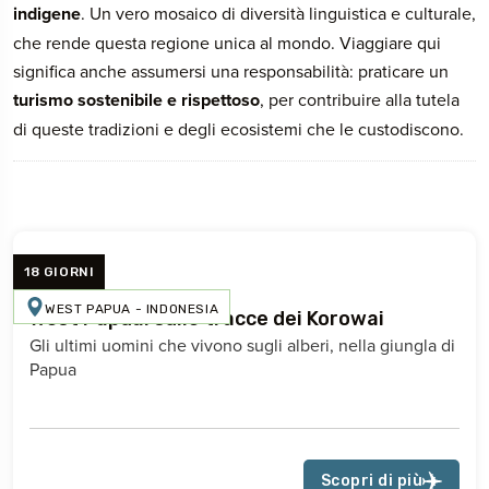
indigene
. Un vero mosaico di diversità linguistica e culturale,
che rende questa regione unica al mondo. Viaggiare qui
significa anche assumersi una responsabilità: praticare un
turismo sostenibile e rispettoso
, per contribuire alla tutela
di queste tradizioni e degli ecosistemi che le custodiscono.
18 GIORNI
WEST PAPUA - INDONESIA
West Papua: sulle tracce dei Korowai
Gli ultimi uomini che vivono sugli alberi, nella giungla di
Papua
Scopri di più