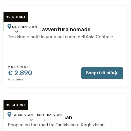
12 GIORNI
KIRGHIZISTAN
Kirghizistan: avventura nomade
Trekking e notti in yurta nel cuore dell'Asia Centrale
A partire da:
€ 2.890
Scopri di più
A persona
15 GIORNI
TAGIKISTAN - KIRGHIZISTAN
Pamir Highway e Wakhan
Epopea on the road tra Tagikistan e Kirghizistan