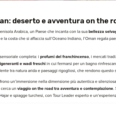
man: deserto e avventura on the r
Penisola Arabica, un Paese che incanta con la sua
bellezza selva
r
e la costa che si affaccia sull’Oceano Indiano, l’Oman regala pae
sensoriale completa: i
profumi del franchincenso
, i mercati trad
 rigeneranti e wadi freschi
in cui fermarsi per un bagno rinfrescan
dente tra natura arida e paesaggi rigogliosi, che rendono questo s
offrono un’immersione nella dimensione più autentica e silenzio
i cerca un
viaggio on the road tra avventura e contemplazione
.
i Hajar e spiagge turchesi, con Tour Leader esperto e un’esperien