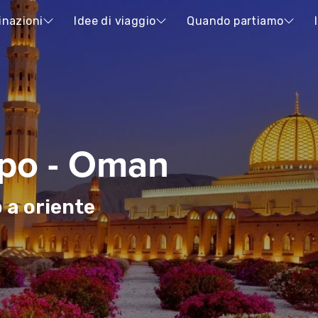
inazioni
Idee di viaggio
Quando partiamo
ppo - Oman
 a oriente