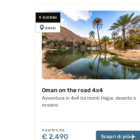
9 GIORNI
OMAN
Oman on the road 4x4
Avventura in 4x4 tra monti Hajjar, deserto e
oceano
A partire da:
€ 2.490
Scopri di più