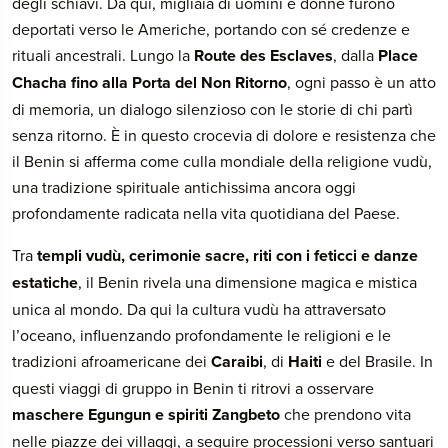
degli schiavi. Da qui, migliaia di uomini e donne furono
deportati verso le Americhe, portando con sé credenze e
rituali ancestrali. Lungo la
Route des Esclaves
, dalla
Place
Chacha fino alla Porta del Non Ritorno
, ogni passo è un atto
di memoria, un dialogo silenzioso con le storie di chi partì
senza ritorno. È in questo crocevia di dolore e resistenza che
il Benin si afferma come culla mondiale della religione vudù,
una tradizione spirituale antichissima ancora oggi
profondamente radicata nella vita quotidiana del Paese.
Tra
templi vudù, cerimonie sacre, riti con i feticci e danze
estatiche
, il Benin rivela una dimensione magica e mistica
unica al mondo. Da qui la cultura vudù ha attraversato
l’oceano, influenzando profondamente le religioni e le
tradizioni afroamericane dei
Caraibi
, di
Haiti
e del Brasile. In
questi viaggi di gruppo in Benin ti ritrovi a osservare
maschere Egungun e spiriti Zangbeto
che prendono vita
nelle piazze dei villaggi, a seguire processioni verso santuari