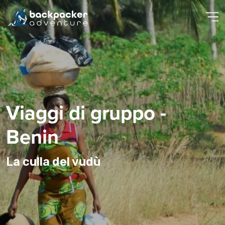
Viaggi di gruppo -
Benin
La culla del vudù