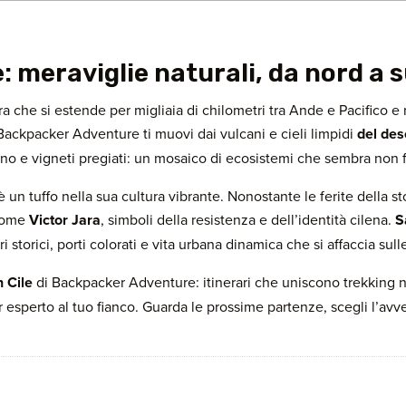
e: meraviglie naturali, da nord a 
rra che si estende per migliaia di chilometri tra Ande e Pacifico e
 Backpacker Adventure ti muovi dai vulcani e cieli limpidi
del des
no e vigneti pregiati: un mosaico di ecosistemi che sembra non f
è un tuffo nella sua cultura vibrante. Nonostante le ferite della st
 come
Victor Jara
, simboli della resistenza e dell’identità cilena.
S
ri storici, porti colorati e vita urbana dinamica che si affaccia s
n Cile
di Backpacker Adventure: itinerari che uniscono trekking ne
esperto al tuo fianco. Guarda le prossime partenze, scegli l’avven