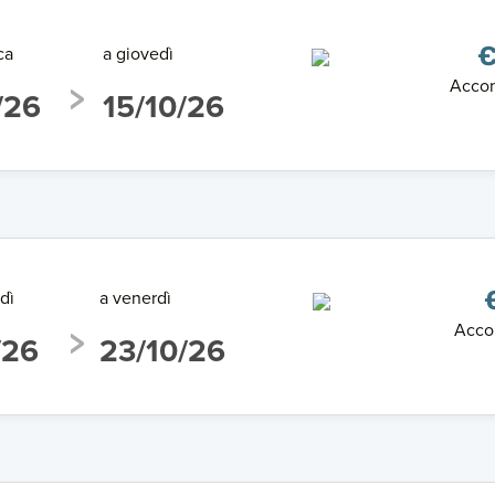
ca
a giovedì
€
Accon
/26
15/10/26
dì
a venerdì
Acco
/26
23/10/26