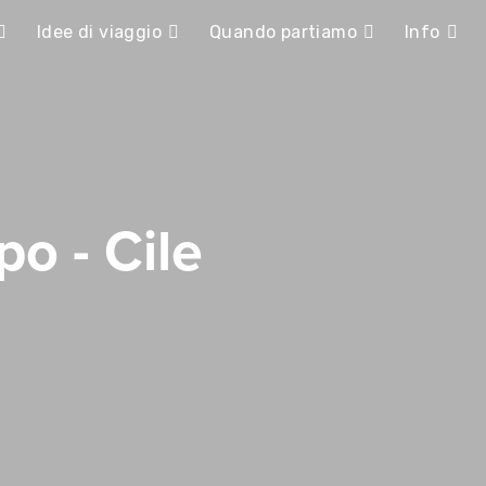
Idee di viaggio
Quando partiamo
Info
po - Cile