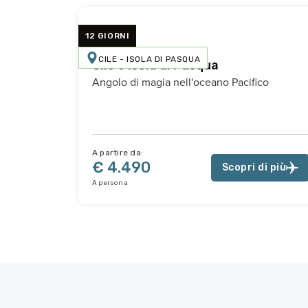
12 GIORNI
CILE - ISOLA DI PASQUA
Cile e Isola di Pasqua
Angolo di magia nell'oceano Pacifico
A partire da:
€ 4.490
Scopri di più
A persona