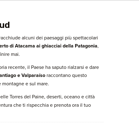
sud
 racchiude alcuni dei paesaggi più spettacolari
erto di Atacama ai ghiacciai della Patagonia
,
inire mai.
oria recente, il Paese ha saputo rialzarsi e dare
antiago e Valparaíso
raccontano questo
ulle montagne e sul mare.
lle Torres del Paine, deserti, oceano e città
tura che ti rispecchia e prenota ora il tuo