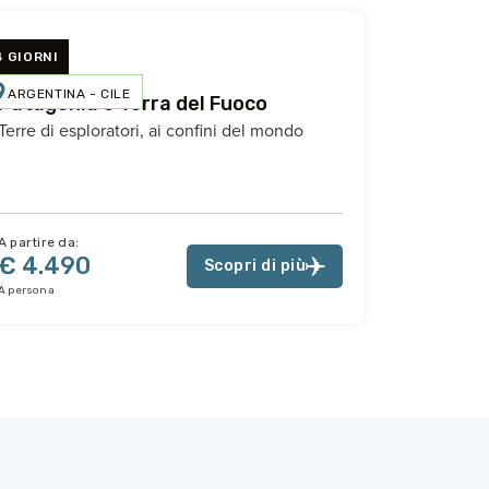
4 GIORNI
ARGENTINA - CILE
Patagonia e Terra del Fuoco
Terre di esploratori, ai confini del mondo
A partire da:
€ 4.490
Scopri di più
A persona