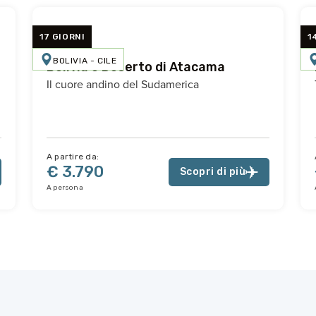
17 GIORNI
1
BOLIVIA - CILE
Bolivia e Deserto di Atacama
Il cuore andino del Sudamerica
A partire da:
€ 3.790
Scopri di più
A persona