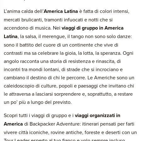
L’anima calda dell’
America Latina
è fatta di colori intensi,
mercati brulicanti, tramonti infuocati e notti che si
accendono di musica. Nei
viaggi di gruppo in America
Latina
, la salsa, il merengue, il tango non sono solo danze:
sono il battito del cuore di un continente che vive di
contrasti ma sa celebrare la gioia, la lotta, la speranza. Ogni
angolo racconta una storia di resistenza e rinascita, di
incontri tra mondi lontani, di strade che si incrociano e
cambiano il destino di chi le percorre. Le Americhe sono un
caleidoscopio di culture, popoli e paesaggi che invitano chi
le attraversa a lasciarsi sorprendere e, soprattutto, a restare
un po’ più a lungo del previsto.
Scopri tutti i viaggi di gruppo e i
viaggi organizzati in
America
di Backpacker Adventure: itinerari pensati per farti
vivere città iconiche, rovine antiche, foreste e deserti con un
Tour Leader esperto al tuo fianco e volo sempre incluso.