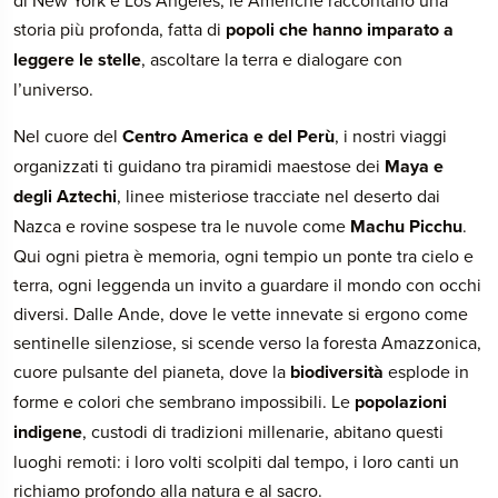
di New York e Los Angeles, le Americhe raccontano una
storia più profonda, fatta di
popoli che hanno imparato a
leggere le stelle
, ascoltare la terra e dialogare con
l’universo.
Nel cuore del
Centro America e del Perù
, i nostri viaggi
organizzati ti guidano tra piramidi maestose dei
Maya e
degli Aztechi
, linee misteriose tracciate nel deserto dai
Nazca e rovine sospese tra le nuvole come
Machu Picchu
.
Qui ogni pietra è memoria, ogni tempio un ponte tra cielo e
terra, ogni leggenda un invito a guardare il mondo con occhi
diversi. Dalle Ande, dove le vette innevate si ergono come
sentinelle silenziose, si scende verso la foresta Amazzonica,
cuore pulsante del pianeta, dove la
biodiversità
esplode in
forme e colori che sembrano impossibili. Le
popolazioni
indigene
, custodi di tradizioni millenarie, abitano questi
luoghi remoti: i loro volti scolpiti dal tempo, i loro canti un
richiamo profondo alla natura e al sacro.