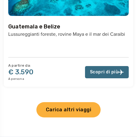
Guatemala e Belize
Lussureggianti foreste, rovine Maya e il mar dei Caraibi
A partire da:
€ 3.590
Scopri di più
A persona
Carica altri viaggi