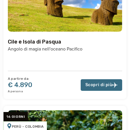
Cile e Isola di Pasqua
Angolo di magia nell'oceano Pacifico
A partire da:
€ 4.890
Scopri di più
A persona
16 GIORNI
PERÙ - COLOMBIA