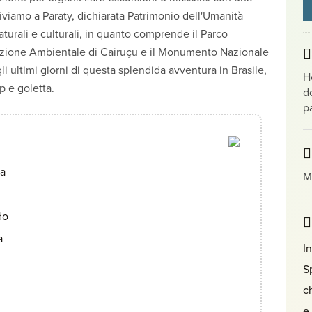
riviamo a Paraty, dichiarata Patrimonio dell'Umanità
turali e culturali, in quanto comprende il Parco
otezione Ambientale di Cairuçu e il Monumento Nazionale
li ultimi giorni di questa splendida avventura in Brasile,
H
p e goletta.
do
p
ca
Mi
do
a
I
S
c
e