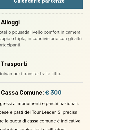
Calendario partenze
Alloggi
otel o pousada livello comfort in camera
ppia o tripla, in condivisione con gli altri
artecipanti.
Trasporti
nivan per i transfer tra le città.
Cassa Comune:
€ 300
ngressi ai monumenti e parchi nazionali.
pese e pasti del Tour Leader. Si precisa
he la quota di cassa comune è indicativa
 potrebbe subire lievi oscillazioni.