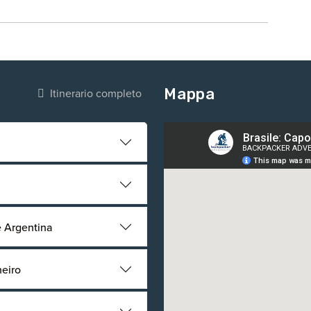
Mappa
Itinerario completo
e Argentina
neiro