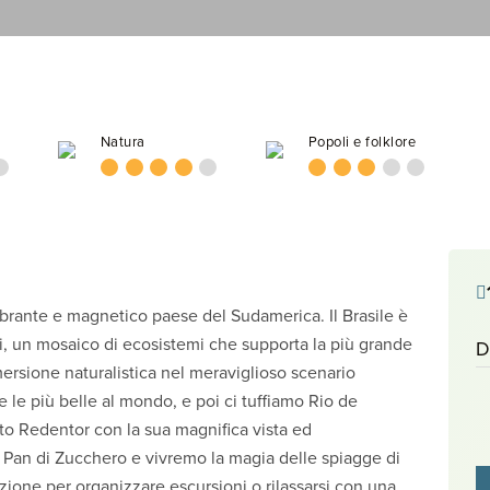
Natura
Popoli e folklore
ibrante e magnetico paese del Sudamerica. Il Brasile è
ioni, un mosaico di ecosistemi che supporta la più grande
D
mersione naturalistica nel meraviglioso scenario
 le più belle al mondo, e poi ci tuffiamo Rio de
sto Redentor con la sua magnifica vista ed
l Pan di Zucchero e vivremo la magia delle spiagge di
one per organizzare escursioni o rilassarsi con una