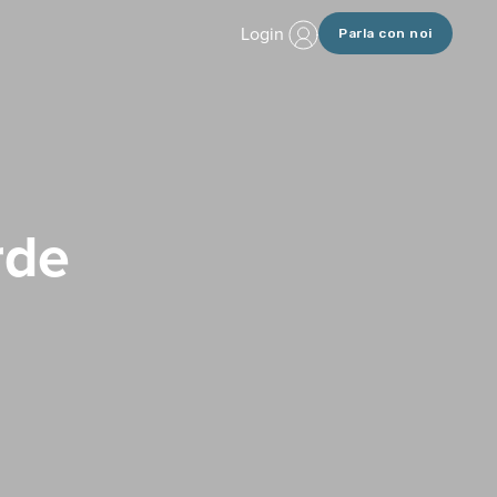
Login
Parla con noi
rde