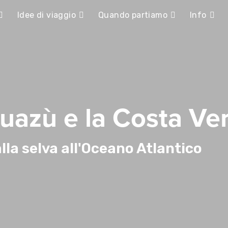
Idee di viaggio
Quando partiamo
Info
Iguazù e la Costa Ve
lla selva all'Oceano Atlantico