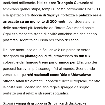
tradizioni millenarie. Nel
celebre Triangolo Culturale
si
ammirano grandi stupa, templi rupestri patrimonio UNESCO
e la spettacolare
Roccia di Sigiriya
, fortezza e
palazzo reale
arroccato su un monolite di 200 metri
, considerata una
delle attrazioni più iconiche dell'intera Asia meridionale.
Ogni sito racconta storie di civiltà antichissime che hanno
plasmato l'identità dell'isola nel corso dei secoli.
Il cuore montuoso dello Sri Lanka è un paradiso verde
disegnato da
piantagioni di tè
, attraversato da
tuk tuk
colorati e dal famoso treno panoramico per Ella
, uno dei
percorsi ferroviari più scenografici al mondo. Scendendo
verso sud, i
parchi nazionali come Yala e Udawalawe
offrono safari tra elefanti, leopardi e uccelli tropicali, mentre
la costa sull'Oceano Indiano regala spiagge da sogno
perfette per il relax e gli
sport acquatici.
Scopri i
viaggi di gruppo in Sri Lanka
di Backpacker