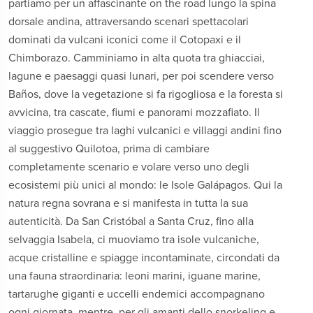
partiamo per un affascinante on the road lungo la spina
dorsale andina, attraversando scenari spettacolari
dominati da vulcani iconici come il Cotopaxi e il
Chimborazo. Camminiamo in alta quota tra ghiacciai,
lagune e paesaggi quasi lunari, per poi scendere verso
Baños, dove la vegetazione si fa rigogliosa e la foresta si
avvicina, tra cascate, fiumi e panorami mozzafiato. Il
viaggio prosegue tra laghi vulcanici e villaggi andini fino
al suggestivo Quilotoa, prima di cambiare
completamente scenario e volare verso uno degli
ecosistemi più unici al mondo: le Isole Galápagos. Qui la
natura regna sovrana e si manifesta in tutta la sua
autenticità. Da San Cristóbal a Santa Cruz, fino alla
selvaggia Isabela, ci muoviamo tra isole vulcaniche,
acque cristalline e spiagge incontaminate, circondati da
una fauna straordinaria: leoni marini, iguane marine,
tartarughe giganti e uccelli endemici accompagnano
ogni giornata, mentre, per gli amanti dello snorkeling e