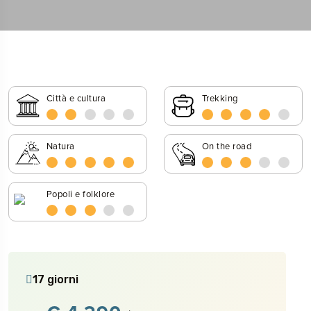
Città e cultura
Trekking
Natura
On the road
Popoli e folklore
17 giorni