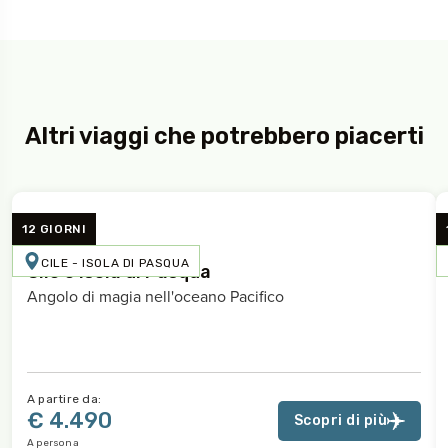
Altri viaggi che potrebbero piacerti
12 GIORNI
CILE - ISOLA DI PASQUA
Cile e Isola di Pasqua
Angolo di magia nell'oceano Pacifico
A partire da:
€ 4.490
Scopri di più
A persona