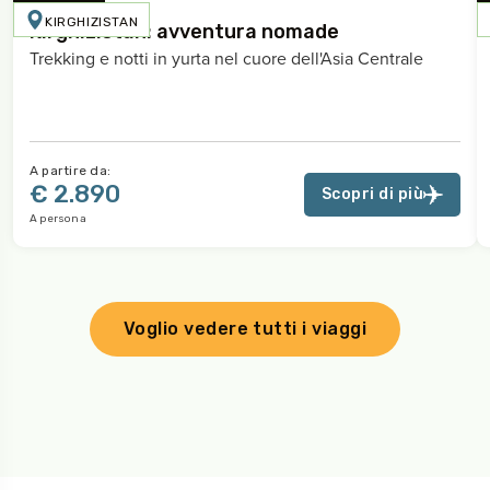
KIRGHIZISTAN
Kirghizistan: avventura nomade
Trekking e notti in yurta nel cuore dell'Asia Centrale
A partire da:
€ 2.890
Scopri di più
A persona
Voglio vedere tutti i viaggi