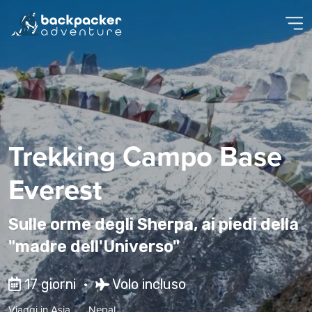
Trekking Campo Base
Everest
Sulle orme degli Sherpa, ai piedi della
"madre dell'Universo"
17 giorni •
Volo incluso
Viaggi in
Asia
Nepal