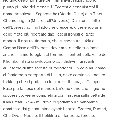
Norgay, detto "La Tigre dell'Himalaya", raggiungono il
punto più alto del mondo. L' Everest è conquistato! Il
nome nepalese è Sagarmatha (Dio del Cielo) e in Tibet
Chomolangma (Madre dell’Universo). Da allora il mito
dell’Everest non ha fatto che crescere, divenendo una
delle mete più ricercate dagli escursionisti di tutto il
mondo. Il nostro itinerario, che si snoda tra Lukla e il
Campo Base dell’Everest, deve molto della sua fama
anche alla morfologia del terreno: i sentieri della valle del
Khumbu infatti si sviluppano con dislivelli graduali
all’interno di fitte foreste di rododendri. In volo arriviamo
al famigerato aeroporto di Lukla, dove comincia il nostro
trekking che ci porta, in circa un settimana, al Campo
Base più famoso del mondo. Un’emozione che, il giorno
successivo, viene completata con l’ascesa sulla vetta del
Kala Pattar (5.545 m), dove ci godiamo un panorama
dominato dai giganti himalayani: Lhotse, Everest, Pumori,
Cho Oyu e Nuptse. Il trekking di rientro tra foreste,