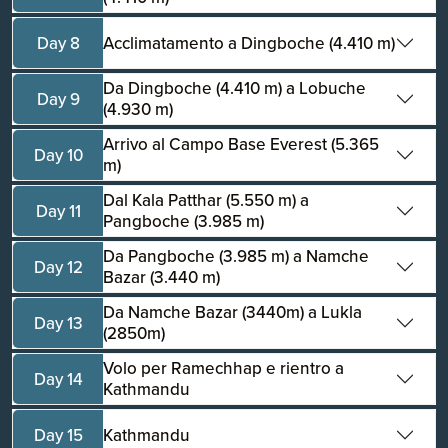
Day 8
Acclimatamento a Dingboche (4.410 m)
Da Dingboche (4.410 m) a Lobuche
Day 9
(4.930 m)
Arrivo al Campo Base Everest (5.365
Day 10
m)
Dal Kala Patthar (5.550 m) a
Day 11
Pangboche (3.985 m)
Da Pangboche (3.985 m) a Namche
Day 12
Bazar (3.440 m)
Da Namche Bazar (3440m) a Lukla
Day 13
(2850m)
Volo per Ramechhap e rientro a
Day 14
Kathmandu
Day 15
Kathmandu