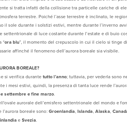
nte si tratta infatti della collisione tra particelle cariche di el
mosfera terrestre. Poiché l’asse terrestre è inclinato, le regio
 il sole durante i solstizi estivi, mentre durante l’inverno avvi
te settentrionale di luce costante durante l’estate e di buio co
a “
ora blu
”, il momento del crepuscolo in cui il cielo si tinge d
sarie affinché il fenomeno dell’aurora boreale sia visibile.
’AURORA BOREALE?
e si verifica durante
tutto l’anno
; tuttavia, per vederla sono ne
 i mesi estivi, quindi, la presenza di tanta luce rende l’auror
ne settembre e fine marzo
.
nell'ovale aurorale dell’emisfero settentrionale del mondo e f
re l’aurora boreale sono:
Groenlandia
,
Islanda
,
Alaska
,
Canada
inlandia
e
Svezia
.