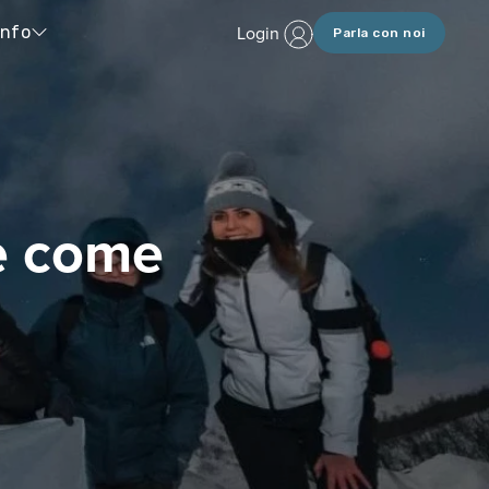
Login
Info
Parla con noi
e come