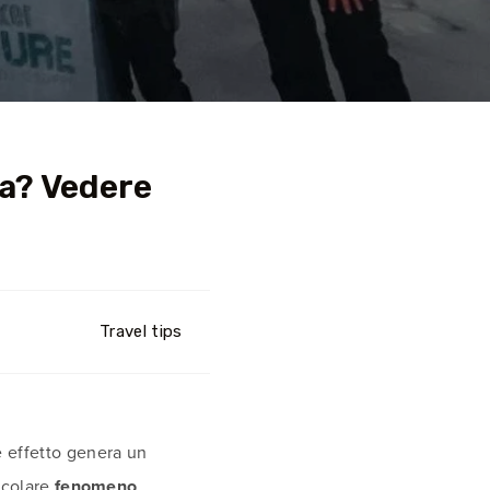
ta? Vedere
Travel tips
effetto genera un
ticolare
fenomeno