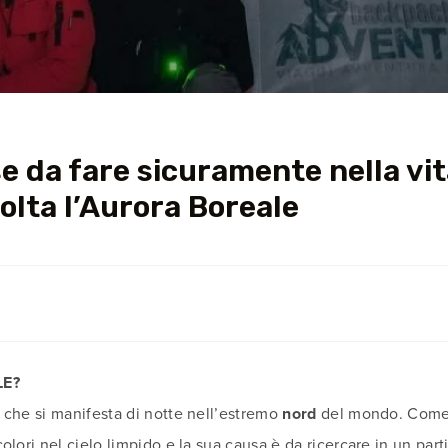
e da fare sicuramente nella vi
olta l’Aurora Boreale
LE?
che si manifesta di notte nell’estremo
nord
del mondo. Come 
olori nel cielo limpido e la sua causa è da ricercare in un par