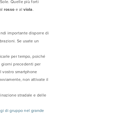
Sole. Quelle più forti
al
rosso
e al
viola
.
indi importante disporre di
brazioni. Se usate un
ricarle per tempo, poiché
i giorni precedenti per
el vostro smartphone
ovviamente, non attivate il
minazione stradale e delle
ggi di gruppo nel grande