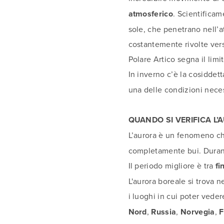
atmosferico
. Scientificame
sole, che penetrano nell’at
costantemente rivolte verso
Polare Artico segna il limi
In inverno c’è la cosiddett
una delle condizioni neces
QUANDO SI VERIFICA L
L’aurora è un fenomeno ch
completamente bui. Durante
Il periodo migliore è tra
fi
L'aurora boreale si trova 
i luoghi in cui poter vede
Nord
,
Russia
,
Norvegia
,
F