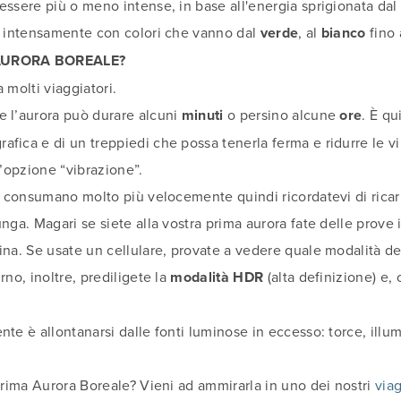
essere più o meno intense, in base all'energia sprigionata dal 
lo intensamente con colori che vanno dal
verde
, al
bianco
fino 
AURORA BOREALE?
 molti viaggiatori.
e l’aurora può durare alcuni
minuti
o persino alcune
ore
. È qu
fica e di un treppiedi che possa tenerla ferma e ridurre le vi
l’opzione “vibrazione”.
si consumano molto più velocemente quindi ricordatevi di rica
nga. Magari se siete alla vostra prima aurora fate delle prove 
ina. Se usate un cellulare, provate a vedere quale modalità d
rno, inoltre, prediligete la
modalità HDR
(alta definizione) e, 
nte è allontanarsi dalle fonti luminose in eccesso: torce, illu
 prima Aurora Boreale? Vieni ad ammirarla in uno dei nostri
via