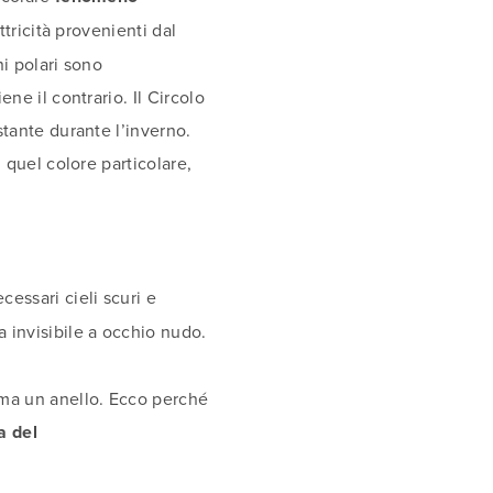
ettricità provenienti dal
ni polari sono
ene il contrario. Il Circolo
stante durante l’inverno.
i quel colore particolare,
cessari cieli scuri e
a invisibile a occhio nudo.
orma un anello. Ecco perché
 del