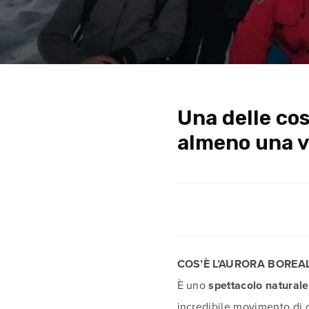
Una delle cos
almeno una v
COS’È L’AURORA BOREA
È uno
spettacolo naturale
incredibile movimento di c