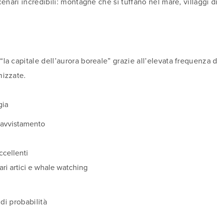
enari incredibili: montagne che si tuffano nel mare, villaggi di 
a capitale dell’aurora boreale” grazie all’elevata frequenza d
nizzate.
gia
i avvistamento
ccellenti
fari artici e whale watching
ndi probabilità