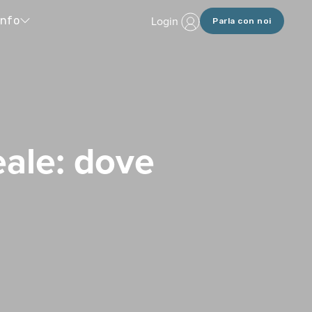
Login
Info
Parla con noi
eale: dove