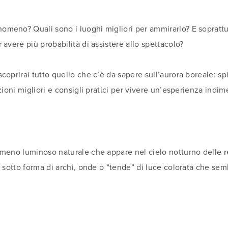
meno? Quali sono i luoghi migliori per ammirarlo? E sopratt
avere più probabilità di assistere allo spettacolo?
coprirai tutto quello che c’è da sapere sull’aurora boreale: sp
zioni migliori e consigli pratici per vivere un’esperienza indim
meno luminoso naturale che appare nel cielo notturno delle re
a sotto forma di archi, onde o “tende” di luce colorata che se