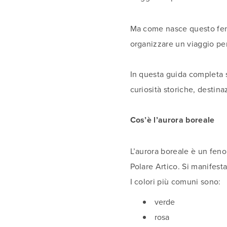
Ma come nasce questo feno
organizzare un viaggio per 
In questa guida completa s
curiosità storiche, destina
Cos’è l’aurora boreale
L’aurora boreale è un feno
Polare Artico. Si manifest
I colori più comuni sono:
verde
rosa