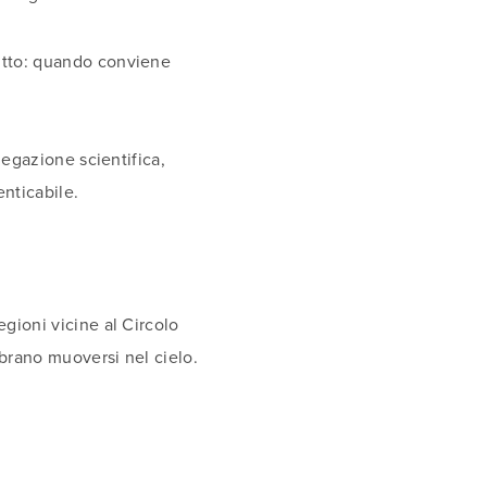
utto: quando conviene
iegazione scientifica,
enticabile.
gioni vicine al Circolo
mbrano muoversi nel cielo.