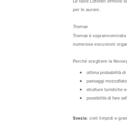
Le Isole Lofoten offrono sc
per le aurore.
Tromsø
Tromsø è soprannominata “l
numerose escursioni orga
Perché scegliere la Norve
ottima probabilità d
paesaggi mozzafiato
strutture turistiche e
possibilità di fare sa
Svezia
: cieli limpidi e gra