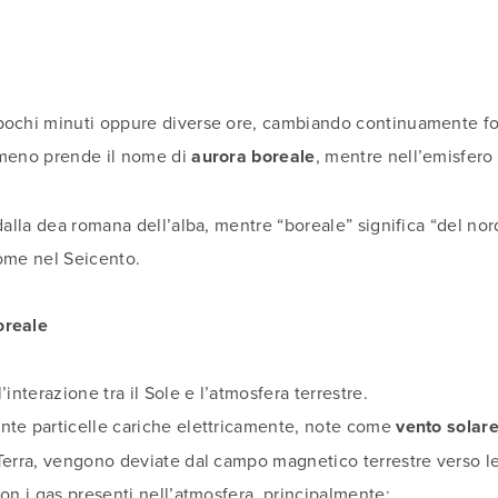
pochi minuti oppure diverse ore, cambiando continuamente fo
omeno prende il nome di
aurora boreale
, mentre nell’emisfero
dalla dea romana dell’alba, mentre “boreale” significa “del nor
nome nel Seicento.
oreale
’interazione tra il Sole e l’atmosfera terrestre.
nte particelle cariche elettricamente, note come
vento solar
Terra, vengono deviate dal campo magnetico terrestre verso le
con i gas presenti nell’atmosfera, principalmente: