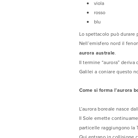
viola
rosso
blu
Lo spettacolo può durare 
Nell’emisfero nord il fen
aurora australe
.
Il termine “aurora” deriva 
Galilei a coniare questo 
Come si forma l’aurora b
L’aurora boreale nasce dall
Il Sole emette continuame
particelle raggiungono la 
Qui entrano in collisione 