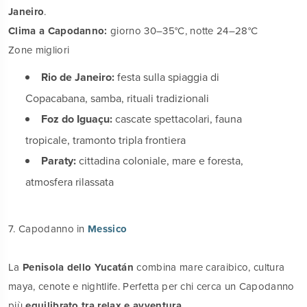
Janeiro
.
Clima a Capodanno:
giorno 30–35°C, notte 24–28°C
Zone migliori
Rio de Janeiro:
festa sulla spiaggia di
Copacabana, samba, rituali tradizionali
Foz do Iguaçu:
cascate spettacolari, fauna
tropicale, tramonto tripla frontiera
Paraty:
cittadina coloniale, mare e foresta,
atmosfera rilassata
7. Capodanno in
Messico
La
Penisola dello Yucatán
combina mare caraibico, cultura
maya, cenote e nightlife. Perfetta per chi cerca un Capodanno
più
equilibrato tra relax e avventura
.