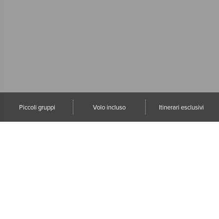
Piccoli gruppi
Volo incluso
Itinerari esclusivi
Idee di viaggio
Viaggi a Settembre e
Ottobre
Viaggi Capodanno
2027
Aurora Boreale